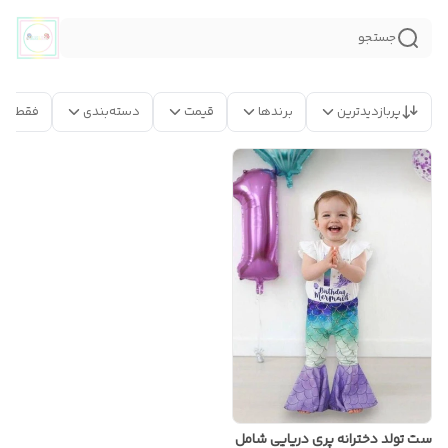
جستجو
پربازدیدترین
برندها
قیمت
دسته‌بندی
فقط مح
ست تولد دخترانه پری دریایی شامل