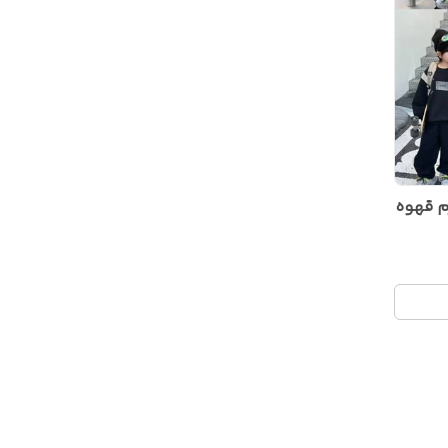
م قهوه