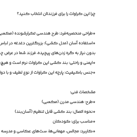
چرا این کراوات را برای فرزندتان انتخاب کنید؟
*طراحی منحصربه‌فرد:
طرح هندسی تکرارشونده (مکعبی) ر
*استفاده آسان (مدل کشی):
بزرگترین دغدغه در لباس‌
بدون نیاز به گره زدن‌های پیچیده، فرزند شما در عرض چند
*ایمنی و راحتی:
بند کشی این کراوات نرم است و هیچ‌
*جنس باکیفیت:
پارچه این کراوات از نوع لطیف و با 
مشخصات فنی:
*طرح:
هندسی مدرن (مکعبی)
*نحوه اتصال:
بند کشی قابل تنظیم (آسان‌بند)
*مناسب برای:
کودکان
*کاربرد:
مجالس، مهمانی‌ها، ست‌های عکاسی و مدرسه