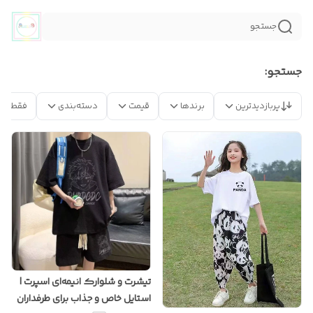
جستجو
جستجو:
پربازدیدترین
برندها
قیمت
دسته‌بندی
فقط مح
تیشرت و شلوارک انیمه‌ای اسپرت |
استایل خاص و جذاب برای طرفداران