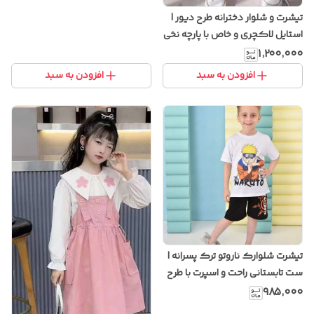
تیشرت و شلوار دخترانه طرح دیور |
استایل لاکچری و خاص با پارچه نخی
باکیفیت
۱٬۲۰۰٬۰۰۰
افزودن به سبد
افزودن به سبد
تیشرت شلوارک ناروتو ترک پسرانه |
ست تابستانی راحت و اسپرت با طرح
انیمه
۹۸۵٬۰۰۰