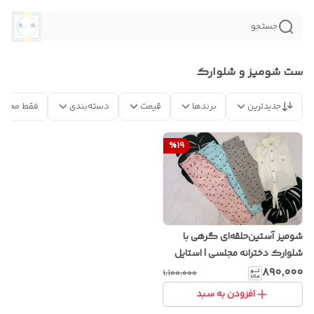
جستجو
ست شومیز و شلوارک
جدیدترین
برندها
قیمت
دسته‌بندی
فقط محصو
%
19
شومیز آستین‌حلقه‌ای گرهی با
شلوارک دخترانه مجلسی | استایل
خاص و شیک تابستانی
۸۹۰٬۰۰۰
۱٬۱۰۰٬۰۰۰
افزودن به سبد