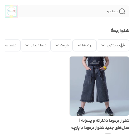
جستجو
شلواربگ
جدیدترین
برندها
قیمت
دسته‌بندی
فقط محصو
شلوار برمودا دخترانه و پسرانه |
مدل‌های جدید شلوار برمودا با پارچه