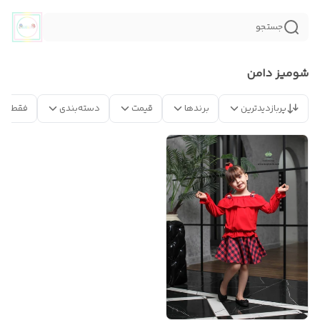
جستجو
شومیز دامن
پربازدیدترین
برندها
قیمت
دسته‌بندی
فقط مح