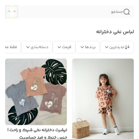
جستجو
لباس نخی دخترانه
جدیدترین
برندها
قیمت
دسته‌بندی
فقط محصو
تیشرت دخترانه نخی شیک و راحت |
جنس خنک و ضد حساسیت