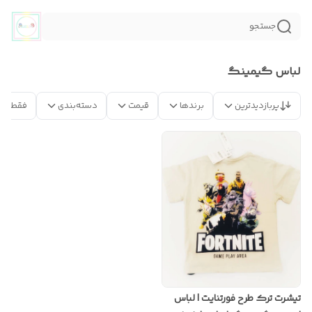
جستجو
لباس گیمینگ
پربازدیدترین
برندها
قیمت
دسته‌بندی
فقط مح
تیشرت ترک طرح فورتنایت | لباس