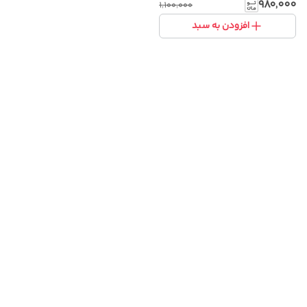
باکیفیت
۹۸۰٬۰۰۰
۱٬۱۰۰٬۰۰۰
افزودن به سبد