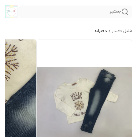
جستجو
آنلیل کیدز
دخترانه