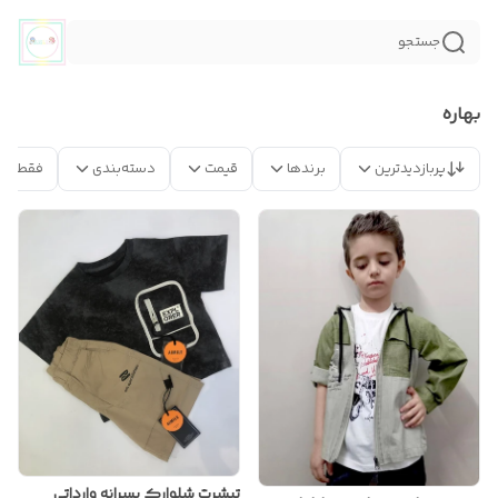
جستجو
بهاره
پربازدیدترین
برندها
قیمت
دسته‌بندی
فقط مح
تیشرت شلوارک پسرانه وارداتی