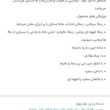
منحصر به فرد خود . ترکیبی از ظرافت و مدرنیته را به استایل فرزندتان
میبخشد
ویژگی های محصول :
* رنگ سرخابی : رنگی شاداب که استایل را پر انرژی نشان میدهد
* رنگ قهوه ای روشن : رنگ گرم و خنثی که به راحتی با بسیاری از نگ
ها ترکیب میشود
* شانه چین دار و دخترانه
ست پیشنهادی :
* با شلوار جین ابی پر رنگ و کرم
* با دامن سفید
* با کفش سفید یا قهوه ای
دسته‌بندی
:
بلوز تک
برچسب‌ها :
استايل_شيك
استایل دخترونه
استایل روزمره