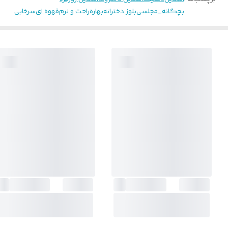
بچگانه_مجلسی
بلوز دخترانه
بهاره
راحت و نرم
قهوه ای
سرخابی