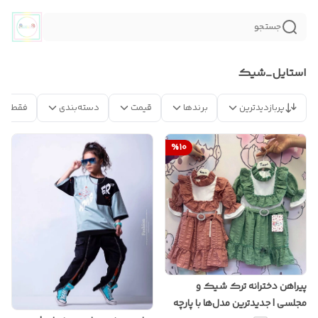
جستجو
استايل_شيك
پربازدیدترین
برندها
قیمت
دسته‌بندی
فقط مح
%
10
پیراهن دخترانه ترک شیک و
مجلسی | جدیدترین مدل‌ها با پارچه