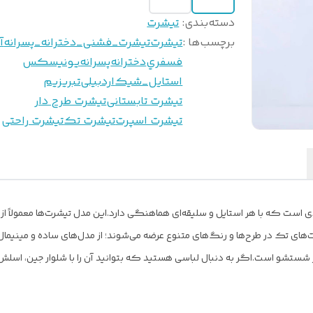
دسته‌بندی
:
تیشرت
برچسب‌ها :
تيشرت
تيشرت_فشنى_دخترانه_پسرانه
آ
فسفري
دخترانه
پسرانه
يونيسكس
استايل_شيك
اردبیلی
تبريزيم
تیشرت تابستانی
تیشرت طرح دار
تیشرت اسپرت
تیشرت تک
تیشرت راحتی
دی است که با هر استایل و سلیقه‌ای هماهنگی دارد.
این مدل تیشرت‌ها معمولاً از
‌های تک در طرح‌ها و رنگ‌های متنوع عرضه می‌شوند؛ از مدل‌های ساده و مینیما
 در شستشو است.
اگر به دنبال لباسی هستید که بتوانید آن را با شلوار جین، اسل