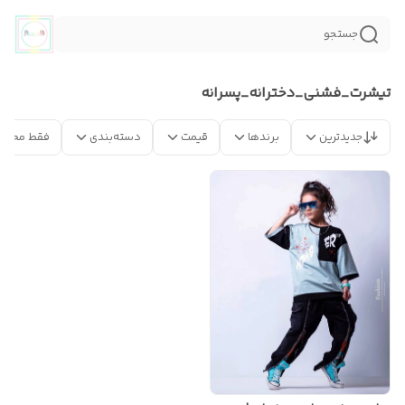
جستجو
تيشرت_فشنى_دخترانه_پسرانه
جدیدترین
برندها
قیمت
دسته‌بندی
فقط محصو