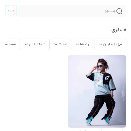
جستجو
فسفري
جدیدترین
برندها
قیمت
دسته‌بندی
فقط محصو