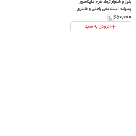
بلوز و شلوار ترک طرح دایناسور
پسرانه | ست نخی راحتی و فانتزی
کودکانه
۶۵۰٬۰۰۰
افزودن به سبد