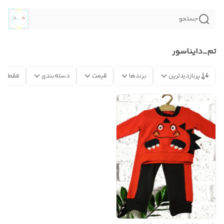
جستجو
تم_دايناسور
پربازدیدترین
برندها
قیمت
دسته‌بندی
فقط مح