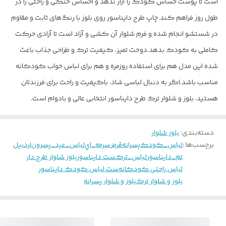
است تا پوست حساس کودک را آزار ندهد و احساس خنکی و راحتی را در
طول روز فراهم کند.
چاپ طرح دایناسور روی بلوز با رنگ‌های ثابت و مقاوم
در شستشو انجام شده و فرم شلوار آن کشی و آزاد است تا آزادی حرکت
کاملی به کودک بدهد.
دوخت تمیز، کیفیت ترک و طراحی جذاب باعث
شده این مدل هم برای استفاده روزمره و هم برای لباس خواب کودکانه
مناسب باشد.
اگر به دنبال لباسی شاد، باکیفیت و راحت برای فرزندتان
هستید، بلوز و شلوار ترک طرح دایناسور انتخابی عالی و بادوام است.
دسته‌بندی
:
بلوز شلوار
برچسب‌ها :
لباس_كودك
پسرانه
قرمز
سرمه_اي
لباس_عيد_پسرون
اردبيل
تم_دايناسور
لباس_ترك
ست دایناسور
بلوز شلوار طرح دار
لباس راحتی کودکانه
ست لباس کودک دایناسور
بلوز و شلوار ترک
بلوز و شلوار پسرانه