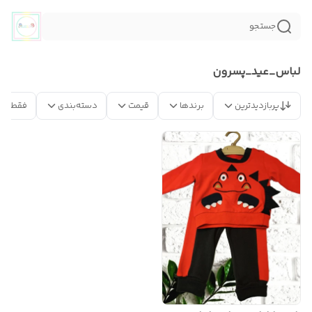
جستجو
لباس_عيد_پسرون
پربازدیدترین
برندها
قیمت
دسته‌بندی
فقط مح