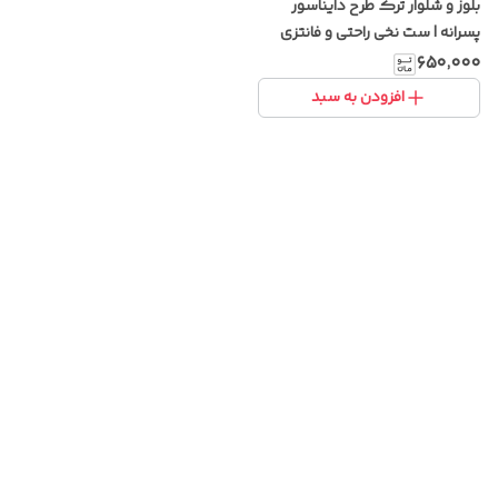
بلوز و شلوار ترک طرح دایناسور
پسرانه | ست نخی راحتی و فانتزی
کودکانه
۶۵۰٬۰۰۰
افزودن به سبد