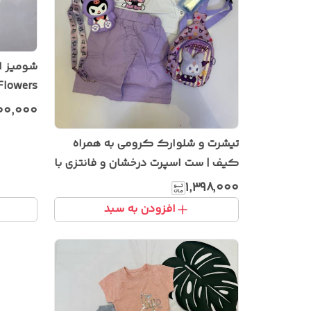
شومیز ا
Flowers
۲۰۰٬۰۰۰
تیشرت و شلوارک کرومی به همراه
کیف | ست اسپرت درخشان و فانتزی با
طراحی مدرن و جذاب
۱٬۳۹۸٬۰۰۰
افزودن به سبد