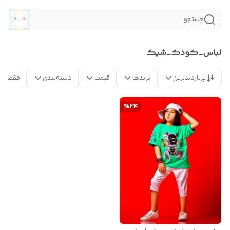
جستجو
لباس_کودک_شیک
پربازدیدترین
برندها
قیمت
دسته‌بندی
فقط مح
%
24