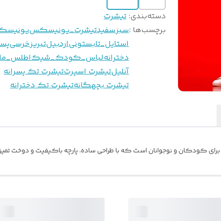
دسته‌بندی
:
تیشرت
برچسب‌ها :
سبز
سفید
تیشرت_یونیسکس
یونیسک
استایل_تابستونی
اردبیل
تبریز
خرسی
پسر
دخترانه
لباس_کودک_شیک
اطلس_ما
آنلیل
تیشرت اسپرت
تیشرت تک پسرانه
تیشرت بچهگانه
تیشرت تک دخترانه
 برای کودکان و نوجوانان است که با طراحی ساده، پارچه باکیفیت و دوخت تمیز، 