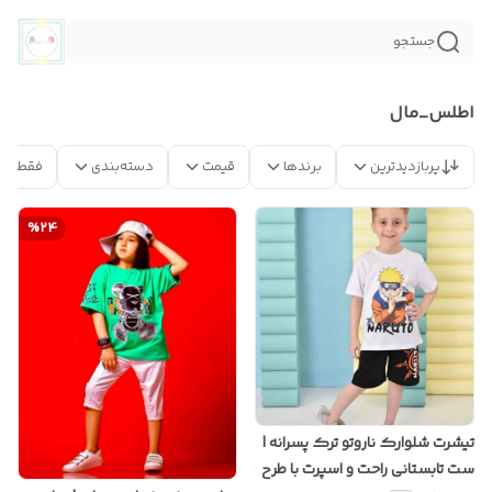
جستجو
اطلس_مال
پربازدیدترین
برندها
قیمت
دسته‌بندی
فقط مح
%
24
تیشرت شلوارک ناروتو ترک پسرانه |
ست تابستانی راحت و اسپرت با طرح