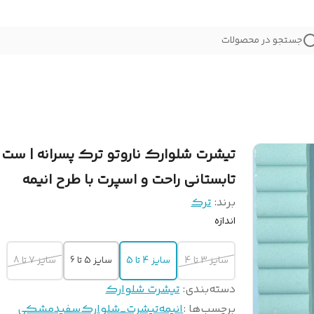
جستجو در محصولات
تیشرت شلوارک ناروتو ترک پسرانه | ست
تابستانی راحت و اسپرت با طرح انیمه
برند:
ترک
اندازه
سایز 3 تا 4
سایز 4 تا 5
سایز 5 تا 6
سایز 7 تا 8
دسته‌بندی
:
تیشرت شلوارک
برچسب‌ها :
انیمه
تیشرت_شلوارک
سفید
مشکی