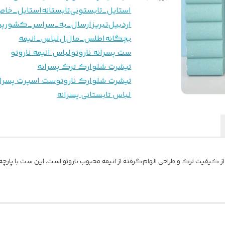
استایل_تابستونی
تابستانه
استایل_خا
اردبیل
تبریز
ارسال_به_سراسر_کشور
پس
بچگانه
اطلس_مال
ل
لباس_انیمه
ست پسرانه ناروتو
لباس انیمه ناروتو
تیشرت شلوارک ترک پسرانه
تیشرت شلوارک ناروتو
ست اسپرت پسران
لباس تابستانی پسرانه
از کیفیت ترک و طراحی الهام‌گرفته از انیمه محبوب ناروتو است. این ست با پ