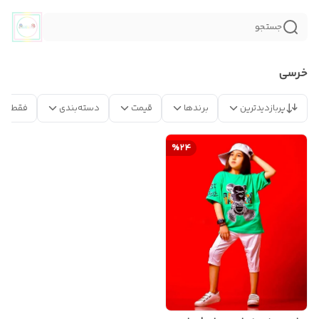
جستجو
خرسی
پربازدیدترین
برندها
قیمت
دسته‌بندی
فقط مح
%
24