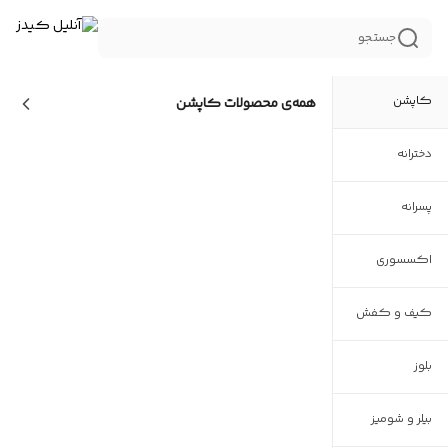
جستجو
کاپشن
همه‌ی محصولات
کاپشن
دخترانه
پسرانه
اکسسوری
کیف و کفش
بلوز
بیلر و شومیز