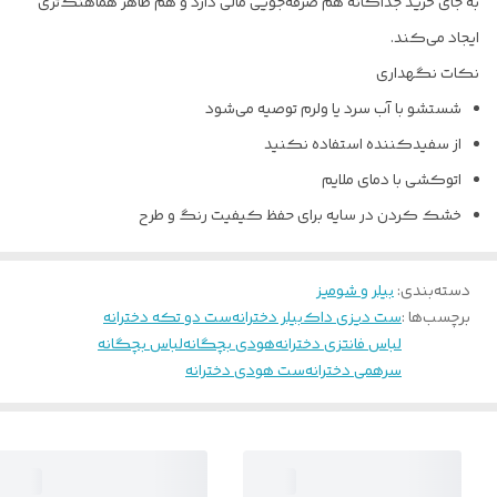
به جای خرید جداگانه هم صرفه‌جویی مالی دارد و هم ظاهر هماهنگ‌تری
ایجاد می‌کند.
نکات نگهداری
شستشو با آب سرد یا ولرم توصیه می‌شود
از سفیدکننده استفاده نکنید
اتوکشی با دمای ملایم
خشک کردن در سایه برای حفظ کیفیت رنگ و طرح
دسته‌بندی
:
بیلر و شومیز
برچسب‌ها :
ست دیزی داک
بیلر دخترانه
ست دو تکه دخترانه
لباس فانتزی دخترانه
هودی بچگانه
لباس بچگانه
سرهمی دخترانه
ست هودی دخترانه