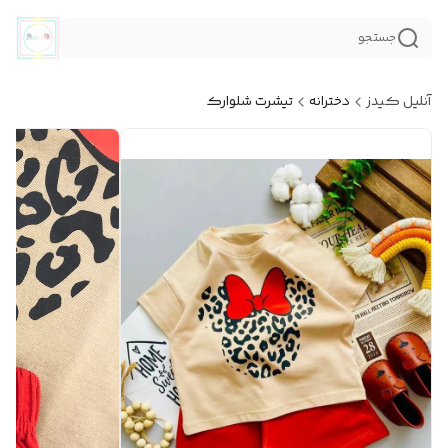
جستجو
آنلیل کیدز
دخترانه
تیشرت شلوارک