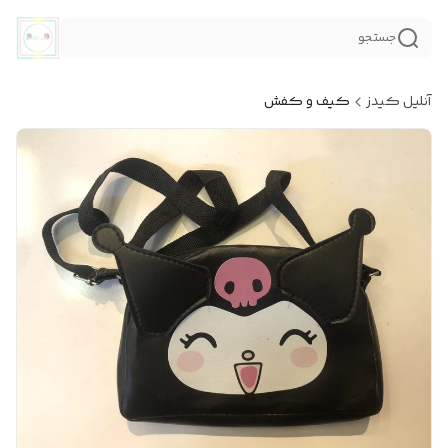
جستجو
آنلیل کیدز
کیف و کفش