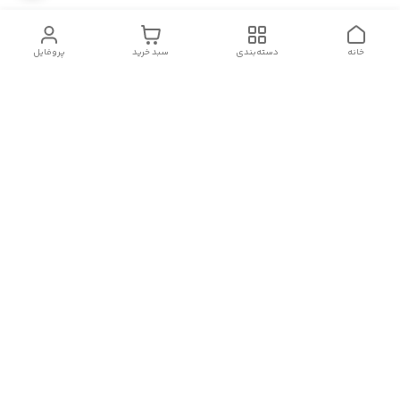
خانه
دسته‌بندی
سبد خرید
پروفایل
دسترسی سریع
سیاست حریم خصوصی
تماس با ما
شکایات
درباره ما
قوانین و مقررات
هفت روز هفته ، از ۹ صبح تا ۲۳ پاسخگوی شما هستیم.
لینک های اینستاگرام، واتس آپ، تلگرام و روبیکا ما:
شماره تماس
09143065377