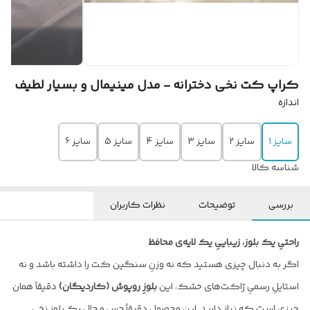
کراپ کت نخی دخترانه - مدل مینیمال و بسیار لطیف
اندازه
سایز 1
سایز 2
سایز 3
سایز 4
سایز 5
سایز 6
شناسه کالا
بررسی
توضیحات
نظرات کاربران
راحتیِ یک بلوز، زیباییِ یک لایه‌ی محافظ
اگر به دنبال چیزی هستید که نه وزنِ سنگین کت را داشته باشد و نه
استایلِ رسمیِ ژاکت‌های خشک، این
بلوزِ روپوش (کاردیگان)
دقیقاً همان
چیزی است که نیاز دارید. این محصول دقیقاً حس و حال یک بلوز نخیِ