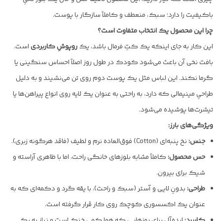
باکیفیت را دارد؛ سبک، منعطف و کاملاً سازگار با پوست.
چرا این محصول یک انتخاب متفاوت است؟
این کار به جای اینکه یک کتِ فرمال باشد، یک
روپوشِ کاربردی
است.
بافت نخی آن باعث می‌شود کودک در طول روز اصلاً احساس سنگینی یا
گرما نکند. این لباس مثل یک پوست دوم روی تن می‌نشیند و به دلیل
طراحیِ مینیمالی که دارد، به راحتی به عنوان یک لایه روی انواع پیراهن‌ها یا
تیشرت‌ها پوشیده می‌شود.
ویژگی‌های بارز:
جنس:
نخ پنبه‌ای (Cotton) فوق‌العاده نرم و لطیف (فاقد هرگونه زبری).
حس محصول:
کاملاً مشابه بلوزهای خانگی راحت، اما با ظاهری آراسته و
شیک برای بیرون.
طراحی:
بدونِ لایی و آستر (سبک و راحت)، با یقه گرد و دکمه‌ای که به
عنوان یک اکسسوری کوچک روی کار قرار گرفته است.
کاربرد:
ایده‌آل برای روزهایی که هوا کمی خنک است و نیاز به یک