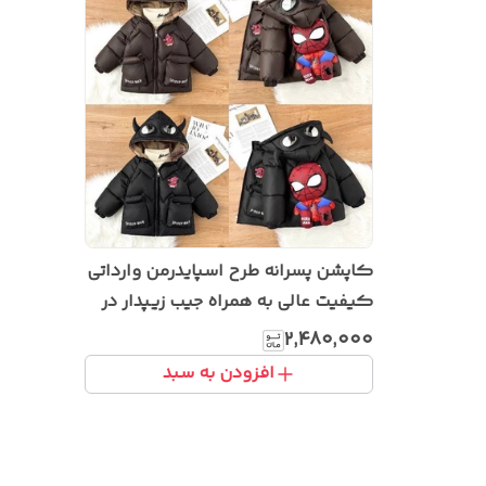
کاپشن پسرانه طرح اسپایدرمن وارداتی
کیفیت عالی به همراه جیب زیپدار در
پشت
۲٬۴۸۰٬۰۰۰
افزودن به سبد