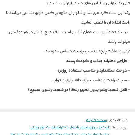
حتی به تنهایی با لباس های دیگر انها را ست کرد
یقه این ست گرد میباشد و شلوار ان علاوه بر کس دارای بند نیز میباشد تا
راحت اندازه ان را تنظیم نمایید
در یک جمله این ست همان لباسی است که ترجیح اولتان در هر موقعتی
میتواند باشد
نرمی و لطافت پارچه مناسب پوست حساس کودک
-
طراحی دخترانه جذاب و کودک‌پسند
-
دوخت استاندارد و مناسب استفاده روزمره
-
سبک، راحت و مناسب برای خانه، بازی و خواب
-
قابل شست‌وشو بدون تغییر رنگ (در شست‌وشوی صحیح)
دسته‌بندی
:
ست دخترانه
برچسب‌ها :
استایل روزمره
بلوز شلوار دخترانه
بلوز شلوار راحتی
بلوز شلوار کرومی
دو تیکه دخترانه
دورس شلوار
راحت و نرم