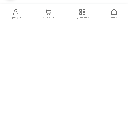
خانه
دسته‌بندی
سبد خرید
پروفایل
دسترسی سریع
سیاست حریم خصوصی
تماس با ما
شکایات
درباره ما
قوانین و مقررات
هفت روز هفته ، از ۹ صبح تا ۲۳ پاسخگوی شما هستیم.
لینک های اینستاگرام، واتس آپ، تلگرام و روبیکا ما:
شماره تماس
09143065377