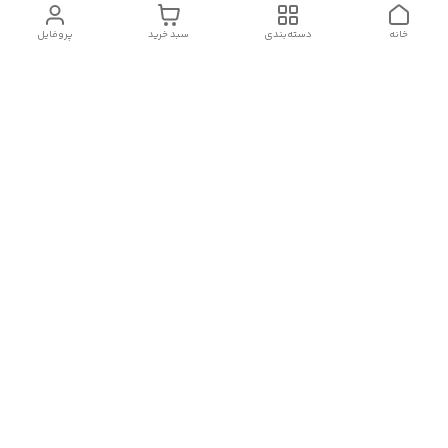
خانه
دسته‌بندی
سبد خرید
پروفایل
دسترسی سریع
سیاست حریم خصوصی
تماس با ما
شکایات
درباره ما
قوانین و مقررات
هفت روز هفته ، از ۹ صبح تا ۲۳ پاسخگوی شما هستیم.
لینک های اینستاگرام، واتس آپ، تلگرام و روبیکا ما:
شماره تماس
09143065377