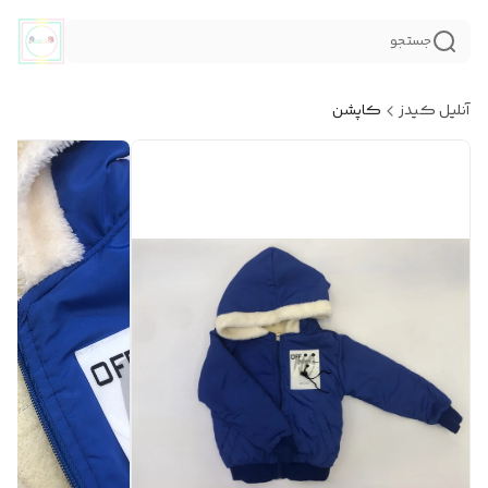
جستجو
آنلیل کیدز
کاپشن