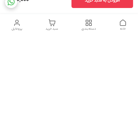
870,000
افزودن به سبد خرید
خانه
دسته‌بندی
سبد خرید
پروفایل
دسترسی سریع
سیاست حریم خصوصی
تماس با ما
شکایات
درباره ما
قوانین و مقررات
هفت روز هفته ، از ۹ صبح تا ۲۳ پاسخگوی شما هستیم.
لینک های اینستاگرام، واتس آپ، تلگرام و روبیکا ما: