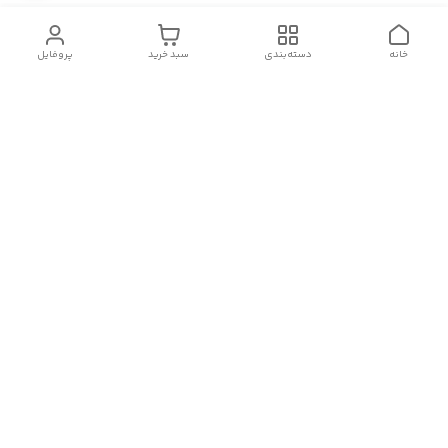
خانه
دسته‌بندی
سبد خرید
پروفایل
دسترسی سریع
سیاست حریم خصوصی
تماس با ما
شکایات
درباره ما
قوانین و مقررات
هفت روز هفته ، از ۹ صبح تا ۲۳ پاسخگوی شما هستیم.
لینک های اینستاگرام، واتس آپ، تلگرام و روبیکا ما:
شماره تماس
09143065377