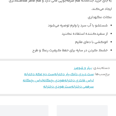
به جای خرید جداگانه هم صرفه‌جویی مالی دارد و هم ظاهر هماهنگ‌تری
ایجاد می‌کند.
نکات نگهداری
شستشو با آب سرد یا ولرم توصیه می‌شود
از سفیدکننده استفاده نکنید
اتوکشی با دمای ملایم
خشک کردن در سایه برای حفظ کیفیت رنگ و طرح
دسته‌بندی
:
بیلر و شومیز
برچسب‌ها :
ست دیزی داک
بیلر دخترانه
ست دو تکه دخترانه
لباس فانتزی دخترانه
هودی بچگانه
لباس بچگانه
سرهمی دخترانه
ست هودی دخترانه