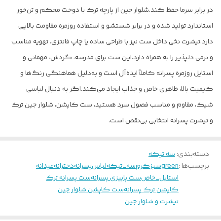
در برابر سرما حفظ کند.
شلوار جین از پارچه ترک با دوخت محکم و تن‌خور
استاندارد تولید شده و در برابر شستشو و استفاده روزمره مقاومت بالایی
دارد.
تیشرت نخی داخل ست نیز با طراحی ساده یا چاپ فانتزی، تهویه مناسب
و نرمی دلپذیر را به همراه دارد.
این ست برای مدرسه، گردش، مهمانی و
استایل روزمره پسرانه کاملاً ایده‌آل است و به‌دلیل هماهنگی رنگ‌ها و
کیفیت بالا، ظاهری خاص و جذاب ایجاد می‌کند.
اگر به دنبال لباسی
شیک، مقاوم و مناسب فصول سرد هستید، ست کاپشن، شلوار جین ترک
و تیشرت پسرانه انتخابی بی‌نقص است.
دسته‌بندی
:
سه تیکه
برچسب‌ها :
green
سبز
کرم
سه_تیکه
لباس
پسرانه
دخترانه
عیدانه
استایل_خاص
ست پاییزی پسرانه
ست پسرانه ترک
کاپشن ترک پسرانه
ست کاپشن شلوار جین
تیشرت و شلوار جین