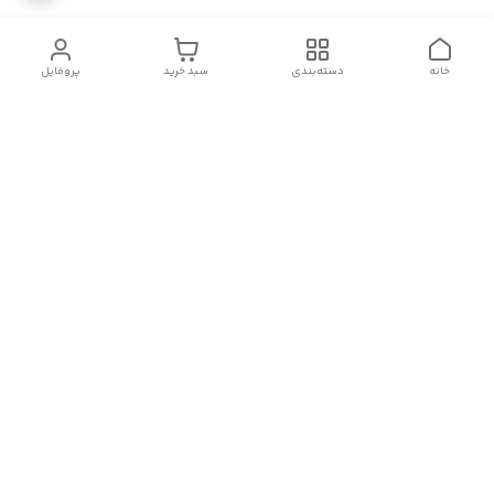
خانه
دسته‌بندی
سبد خرید
پروفایل
دسترسی سریع
سیاست حریم خصوصی
تماس با ما
شکایات
درباره ما
قوانین و مقررات
هفت روز هفته ، از ۹ صبح تا ۲۳ پاسخگوی شما هستیم.
لینک های اینستاگرام، واتس آپ، تلگرام و روبیکا ما:
شماره تماس
09143065377