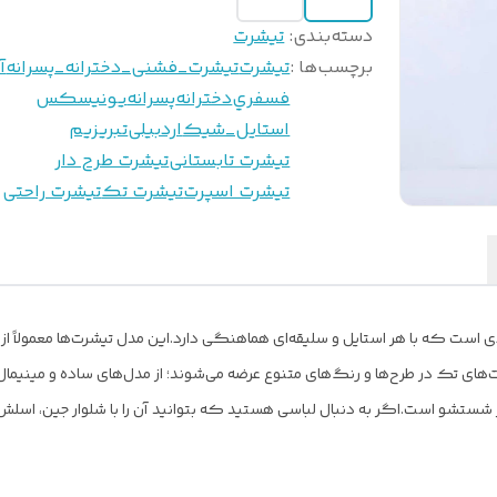
دسته‌بندی
:
تیشرت
برچسب‌ها :
تيشرت
تيشرت_فشنى_دخترانه_پسرانه
آ
فسفري
دخترانه
پسرانه
يونيسكس
استايل_شيك
اردبیلی
تبريزيم
تیشرت تابستانی
تیشرت طرح دار
تیشرت اسپرت
تیشرت تک
تیشرت راحتی
دی است که با هر استایل و سلیقه‌ای هماهنگی دارد.
این مدل تیشرت‌ها معمولاً از
‌های تک در طرح‌ها و رنگ‌های متنوع عرضه می‌شوند؛ از مدل‌های ساده و مینیما
 در شستشو است.
اگر به دنبال لباسی هستید که بتوانید آن را با شلوار جین، اسل