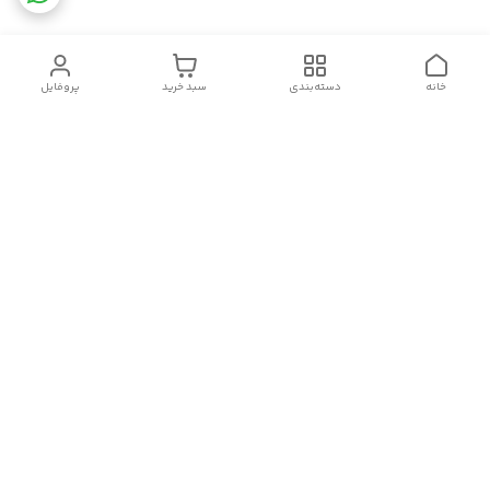
خانه
دسته‌بندی
سبد خرید
پروفایل
دسترسی سریع
سیاست حریم خصوصی
تماس با ما
شکایات
درباره ما
قوانین و مقررات
هفت روز هفته ، از ۹ صبح تا ۲۳ پاسخگوی شما هستیم.
لینک های اینستاگرام، واتس آپ، تلگرام و روبیکا ما:
شماره تماس
09143065377